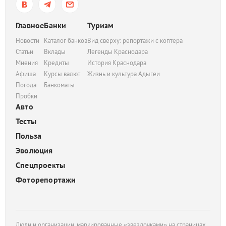
Главное
Банки
Туризм
Новости
Каталог банков
Вид сверху: репортажи с коптера
Статьи
Вклады
Легенды Краснодара
Мнения
Кредиты
История Краснодара
Афиша
Курсы валют
Жизнь и культура Адыгеи
Погода
Банкоматы
Пробки
Авто
Тесты
Польза
Эволюция
Спецпроекты
Фоторепортажи
Люди и организации, маркированные «звездочками» на страницах