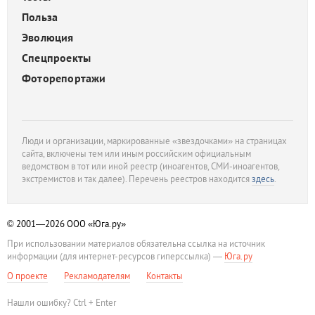
Польза
Эволюция
Спецпроекты
Фоторепортажи
Люди и организации, маркированные «звездочками» на страницах
сайта, включены тем или иным российским официальным
ведомством в тот или иной реестр (иноагентов, СМИ-иноагентов,
экстремистов и так далее). Перечень реестров находится
здесь
.
© 2001—2026
ООО «Юга.ру»
При использовании материалов обязательна ссылка на источник
информации (для интернет-ресурсов гиперссылка) —
Юга.ру
О проекте
Рекламодателям
Контакты
Нашли ошибку? Ctrl + Enter