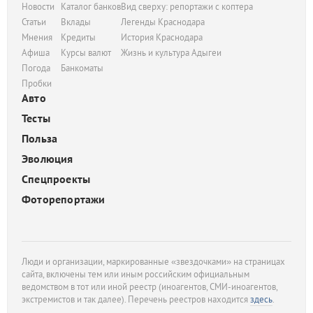
Новости
Каталог банков
Вид сверху: репортажи с коптера
Статьи
Вклады
Легенды Краснодара
Мнения
Кредиты
История Краснодара
Афиша
Курсы валют
Жизнь и культура Адыгеи
Погода
Банкоматы
Пробки
Авто
Тесты
Польза
Эволюция
Спецпроекты
Фоторепортажи
Люди и организации, маркированные «звездочками» на страницах
сайта, включены тем или иным российским официальным
ведомством в тот или иной реестр (иноагентов, СМИ-иноагентов,
экстремистов и так далее). Перечень реестров находится
здесь
.